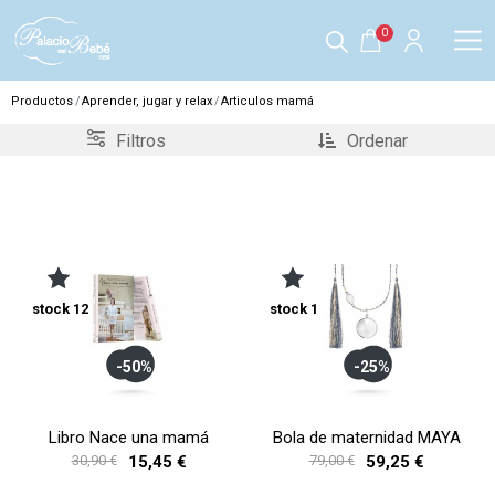
0
Productos
Aprender, jugar y relax
Articulos mamá
Filtros
Ordenar
stock 12
stock 1
-50%
-25%
Libro Nace una mamá
Bola de maternidad MAYA
30,90 €
15,45 €
79,00 €
59,25 €