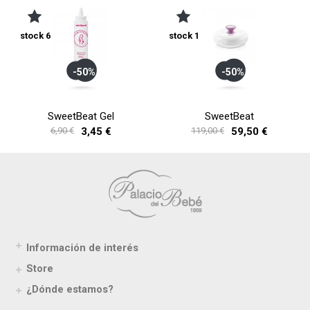
stock 6
stock 1
-50%
-50%
SweetBeat Gel
SweetBeat
6,90 €
3,45 €
119,00 €
59,50 €
Información de interés
Store
¿Dónde estamos?